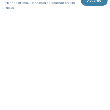
Acuerdo
utilizando el sitio, usted está de acuerdo en ello.
Gracias.
ACREDITACIONES
Realizo Cirugía
Plástica y