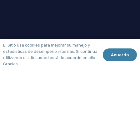
El Sitio usa cookies para mejorar su manejo y
estadísticas de desempeño internas. Si continua
Acuerdo
utilizando el sitio, usted está de acuerdo en ello.
Gracias.
Procedimientos
Sobre el Dr. Daniel Colín
Preguntas Frecuentes
Contacto