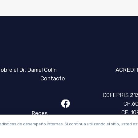
obre el Dr. Daniel Colín
ACREDI
Contacto
COFEPRIS
21
CP
.6
CE
. 1
Redes
Certificado 
Sociales
61396
adísticas de desempeño internas. Si continua utilizando el sitio, usted es
Toluca
Oficiales