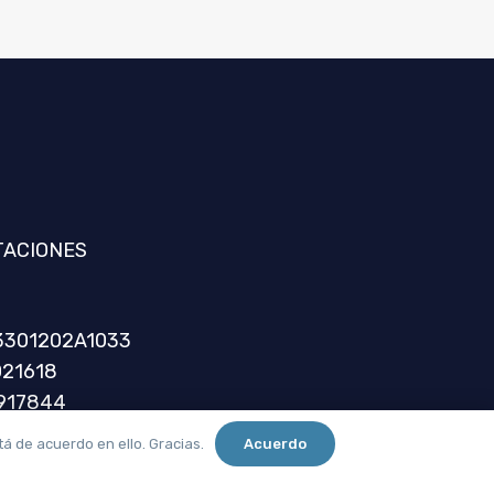
TACIONES
3301202A1033
021618
0917844
CMCPER
No. 1952
tá de acuerdo en ello. Gracias.
Acuerdo
 Metepec