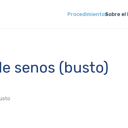
Procedimientos
Sobre el 
e senos (busto)
usto