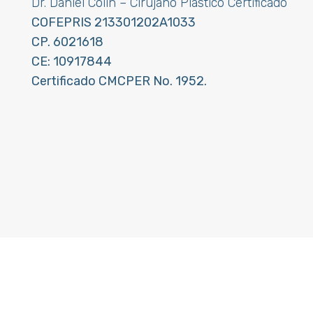
Dr. Daniel Colin – Cirujano Plástico Certificado
COFEPRIS 213301202A1033
CP. 6021618
CE: 10917844
Certificado CMCPER No. 1952.